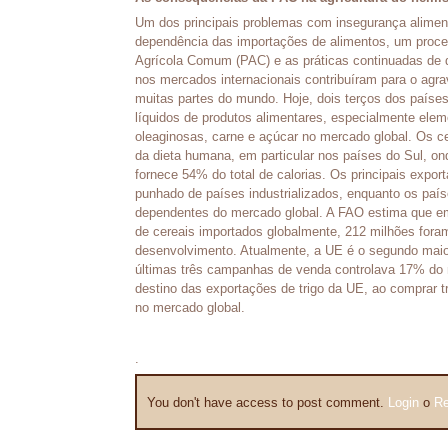
Um dos principais problemas com insegurança alimen
dependência das importações de alimentos, um proc
Agrícola Comum (PAC) e as práticas continuadas de 
nos mercados internacionais contribuíram para o agr
muitas partes do mundo. Hoje, dois terços dos país
líquidos de produtos alimentares, especialmente elem
oleaginosas, carne e açúcar no mercado global. Os ce
da dieta humana, em particular nos países do Sul, on
fornece 54% do total de calorias. Os principais expo
punhado de países industrializados, enquanto os pa
dependentes do mercado global. A FAO estima que em
de cereais importados globalmente, 212 milhões for
desenvolvimento. Atualmente, a UE é o segundo maior
últimas três campanhas de venda controlava 17% do me
destino das exportações de trigo da UE, ao comprar t
no mercado global.
.
You don't have access to post comment.
Login
o
Re