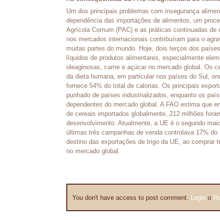
Um dos principais problemas com insegurança alimen
dependência das importações de alimentos, um proc
Agrícola Comum (PAC) e as práticas continuadas de 
nos mercados internacionais contribuíram para o agr
muitas partes do mundo. Hoje, dois terços dos país
líquidos de produtos alimentares, especialmente elem
oleaginosas, carne e açúcar no mercado global. Os ce
da dieta humana, em particular nos países do Sul, on
fornece 54% do total de calorias. Os principais expo
punhado de países industrializados, enquanto os pa
dependentes do mercado global. A FAO estima que em
de cereais importados globalmente, 212 milhões for
desenvolvimento. Atualmente, a UE é o segundo maior
últimas três campanhas de venda controlava 17% do me
destino das exportações de trigo da UE, ao comprar t
no mercado global.
.
You don't have access to post comment.
Login
o
Re