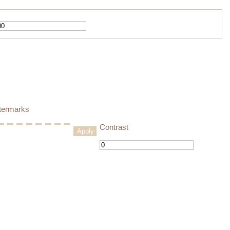
termarks
Contrast
Apply