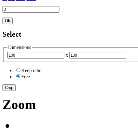
Ok
Select
Dimensions
x
Keep ratio
Free
Crop
Zoom