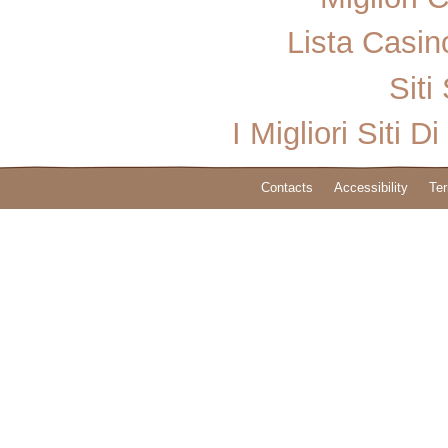
Lista Casi
Sit
I Migliori Sit
Contacts
Accessibility
Ter