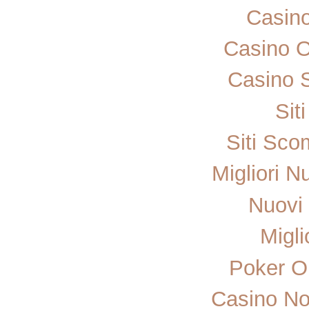
Casin
Casino 
Casino 
Sit
Siti Sc
Migliori N
Nuovi 
Migli
Poker On
Casino No