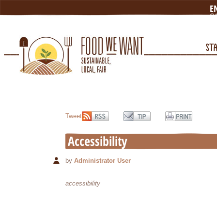
E
C
N
L
ST
Tweet
Accessibility
by
Administrator User
accessibility