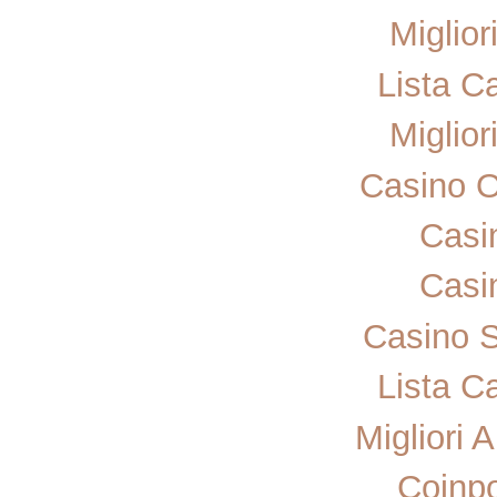
Miglior
Lista C
Miglior
Casino 
Casi
Casi
Casino 
Lista C
Migliori 
Coinp