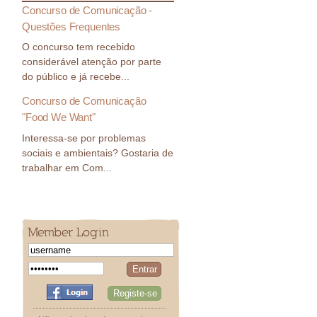
Concurso de Comunicação -
Questões Frequentes
O concurso tem recebido
considerável atenção por parte
do público e já recebe...
Concurso de Comunicação
"Food We Want"
Interessa-se por problemas
sociais e ambientais? Gostaria de
trabalhar em Com...
Member Login