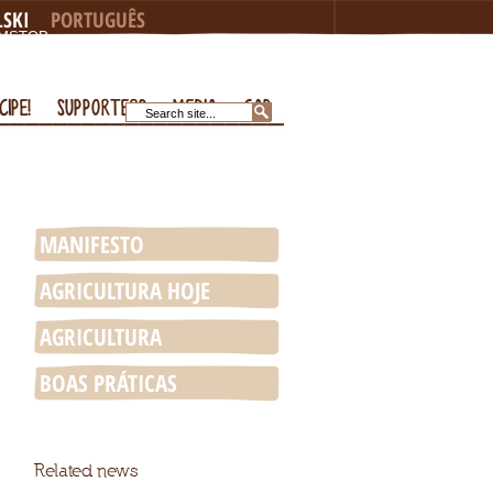
LSKI
PORTUGUÊS
AMSTOP
ETTING NOT ON GAMSTOP
CIPE!
SUPPORTERS
MEDIA
GAP
Search site...
MANIFESTO
AGRICULTURA HOJE
AGRICULTURA
SUSTENTÁVEL
BOAS PRÁTICAS
Related news