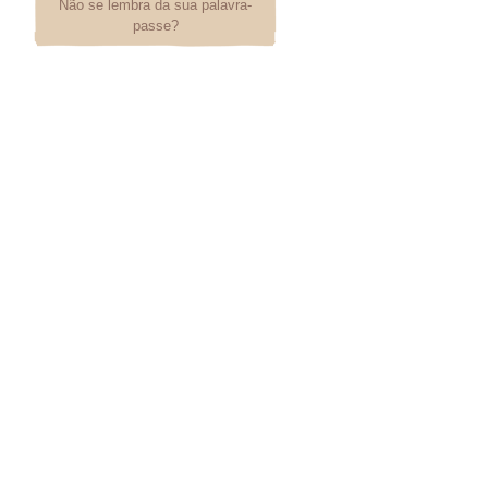
Não se lembra da sua palavra-
passe?