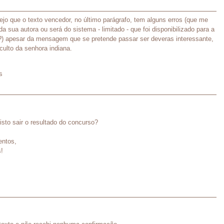
ejo que o texto vencedor, no último parágrafo, tem alguns erros (que me
a sua autora ou será do sistema - limitado - que foi disponibilizado para a
?) apesar da mensagem que se pretende passar ser deveras interessante,
 culto da senhora indiana.
s
isto sair o resultado do concurso?
entos,
s!