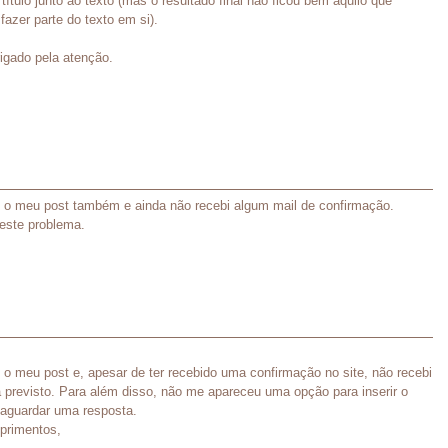
o título junto ao texto (mas o resultado final não ficou bem aquilo que
fazer parte do texto em si).
igado pela atenção.
o meu post também e ainda não recebi algum mail de confirmação.
este problema.
 meu post e, apesar de ter recebido uma confirmação no site, não recebi
 previsto. Para além disso, não me apareceu uma opção para inserir o
 a aguardar uma resposta.
primentos,