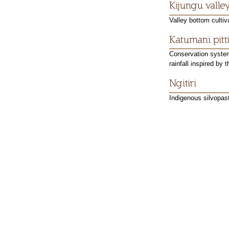
Kijungu valle
Valley bottom cultiv
Katumani pitt
Conservation system
rainfall inspired by 
Ngitiri
Indigenous silvopast