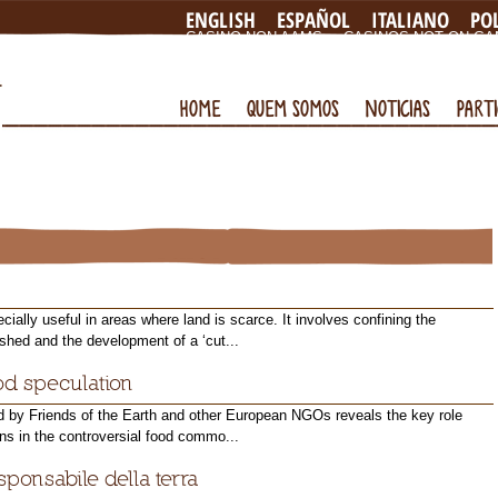
ENGLISH
ESPAÑOL
ITALIANO
PO
CASINO NON AAMS
CASINOS NOT ON G
NON GAMSTOP CASINO SITES
ONLINE B
LIST OF NON GAMSTOP CASINOS UK
HOME
QUEM SOMOS
NOTICIAS
PARTI
cially useful in areas where land is scarce. It involves confining the
wshed and the development of a ‘cut...
od speculation
d by Friends of the Earth and other European NGOs reveals the key role
ions in the controversial food commo...
sponsabile della terra