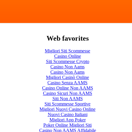
Web favorites
Migliori Siti Scommesse
Casino Online
Siti Scommesse Crypto
Casino Non Aams
Casino Non Aams
Migliori Casinò Online
Casino Senza AAMS
Casino Online Non AAMS
Casino Sicuri Non AAMS
Siti Non AAMS
Siti Scommesse Sportive
Migliori Nuovi Casino Online
Nuovi Casino Italiani
Migliori App Poker
Poker Online Migliori Siti
Casino Non AAMS Affidabile