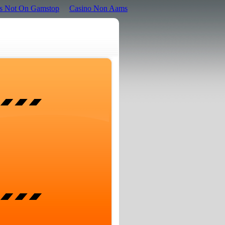
s Not On Gamstop
Casino Non Aams