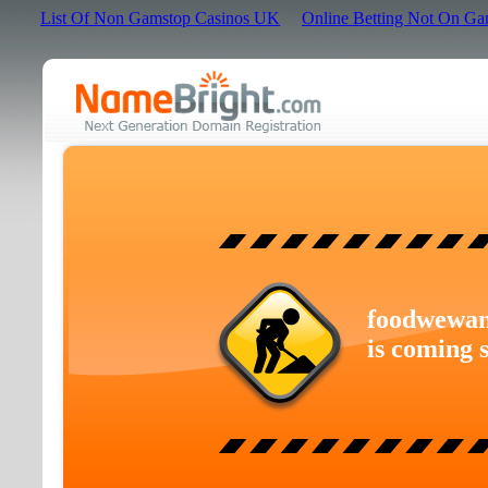
List Of Non Gamstop Casinos UK
Online Betting Not On Ga
foodwewan
is coming 