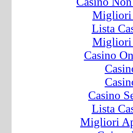
Casino Non
Migliori
Lista C
Migliori
Casino O
Casin
Casin
Casino S
Lista C
Migliori A