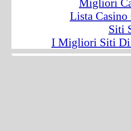
Migliori 
Lista Casin
Siti
I Migliori Siti