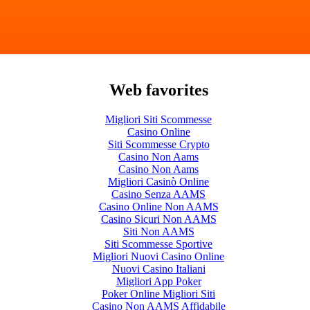
Web favorites
Migliori Siti Scommesse
Casino Online
Siti Scommesse Crypto
Casino Non Aams
Casino Non Aams
Migliori Casinò Online
Casino Senza AAMS
Casino Online Non AAMS
Casino Sicuri Non AAMS
Siti Non AAMS
Siti Scommesse Sportive
Migliori Nuovi Casino Online
Nuovi Casino Italiani
Migliori App Poker
Poker Online Migliori Siti
Casino Non AAMS Affidabile