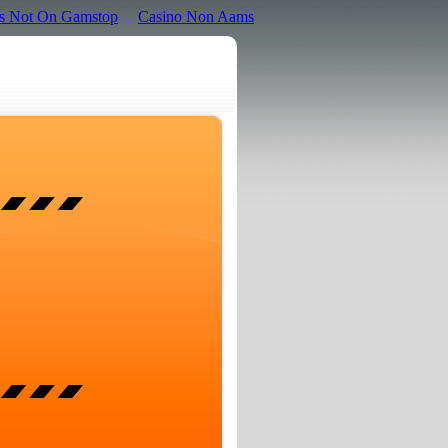
s Not On Gamstop
Casino Non Aams