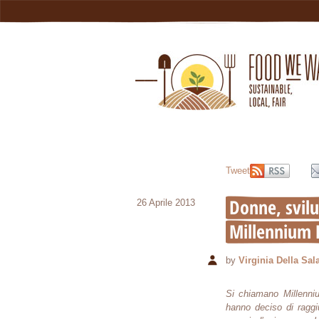
Tweet
Donne, svilu
26 Aprile 2013
Millennium 
by
Virginia Della Sal
Si chiamano Millenniu
hanno deciso di raggiu