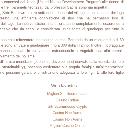
ito concessi dal Undp (United Nation Development Program) alle donne di
 e tre i parametri teorizzati dal professor Sachs sono già rispettati.
, Sebi Eafukwe e altre settecento donne del villaggio sulle sponde del lago
reato una efficiente coltivazione di riso che ha permesso loro di
el lago. Le riserve ittiche, infatti, si stanno completamente esaurendo a
ensiva che da secoli è considerata unica fonte di guadagno per tutta la
no così reinventate raccoglitrici di riso. Partendo da un microcredito di 60
o e sono arrivate a guadagnare fino a 300 dollari l’anno. Inoltre, incoraggiate
nno ampliato le coltivazioni estendendole ai vegetali e ad altri cereali,
llevamento del pollame.
ll’introito monetario (economic development) derivato dalla vendita dei loro
l sustainability), possono assicurare alla propria famiglia un’alimentazione
e possono garantire un’istruzione adeguata ai loro figli. E alle loro figlie
Web favorites
Migliori Siti Scommesse
Casino Online
Siti Scommesse Crypto
Casino Non Aams
Casino Non Aams
Migliori Casinò Online