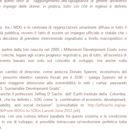
e quello teso al raggiungimento dell’uguaglianza di genere attraverso
e impiego delle donne: in pratica, tutto ciò che in inglese è definito
a tra i MDG e le centinaia di organizzazioni umanitarie diffuse in tutto il
tà pubblica, ovvero il fatto di essere un impegno ufficiale e statale che i
 decidono di prendere intervenendo soprattutto a livello macropolitico e
a partire dalla loro nascita nel 2000, i Millennium Development Goals sono
 critiche, legate agli scarsi progressi registrati e, più di tutto, all’assenza di
rvento basato non solo sul concetto di sviluppo, ma anche sulla
 un cambio di direzione, come ipotizza Donato Speroni, economista del
“I prossimi obiettivi saranno fissati per il 2030 – spiega Speroni- ed è
no maggiore attenzione alla sostenibilità in tutti i campi, passando
G, Sustainable Development Goals”.
 anche il professore Jeffrey D Sachs dell’ Earth Institute della Columbia
rk, che ha definito i SDG come “a combination of economic development,
ability, and social inclusion”. (consultabile in:
http://jeffsachs.org/wp-
/06/From-MDGs-to-SDGs-Lancet-June-2012.pdf
).
sta, con una curiosa lettura parallela tra questo sistema e la condizione
in via di sviluppo, è possibile rintracciare un’evoluzione profetica tutta
a.