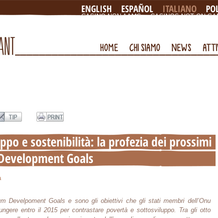
ENGLISH
ESPAÑOL
ITALIANO
PO
CASINO NON AAMS
CASINOS NOT ON G
NON GAMSTOP CASINO SITES
ONLINE B
LIST OF NON GAMSTOP CASINOS UK
HOME
CHI SIAMO
NEWS
ATTI
ppo e sostenibilità: la profezia dei prossimi
Development Goals
a
m Develpoment Goals e sono gli obiettivi che gli stati membri dell’Onu
ngere entro il 2015 per contrastare povertà e sottosviluppo. Tra gli otto