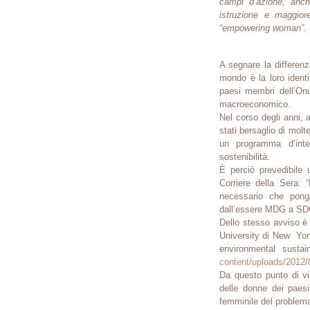
campi d’azione, anch
istruzione e maggior
“empowering woman”.
A segnare la differenz
mondo è la loro identi
paesi membri dell’Onu
macroeconomico.
Nel corso degli anni, 
stati bersaglio di molte
un programma d’inte
sostenibilità.
È perciò prevedibile
Corriere della Sera: 
necessario che ponga
dall’essere MDG a SD
Dello stesso avviso è
University di New Yo
environmental sustain
content/uploads/2012
Da questo punto di vi
delle donne dei paesi 
femminile del problem