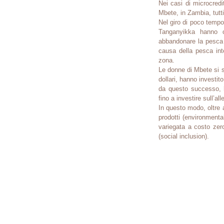
Nei casi di microcred
Mbete, in Zambia, tutti
Nel giro di poco tempo
Tanganyikka hanno c
abbandonare la pesca d
causa della pesca int
zona.
Le donne di Mbete si so
dollari, hanno investit
da questo successo, ha
fino a investire sull’a
In questo modo, oltre a
prodotti (environmenta
variegata a costo zero 
(social inclusion).