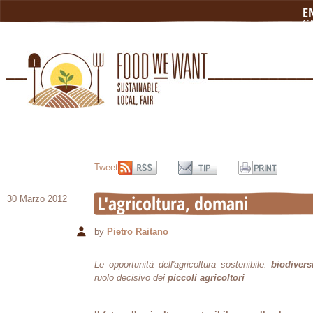
E
C
N
L
Tweet
L'agricoltura, domani
30 Marzo 2012
by
Pietro Raitano
Le opportunità dell'agricoltura sostenibile:
biodivers
ruolo decisivo dei
piccoli agricoltori