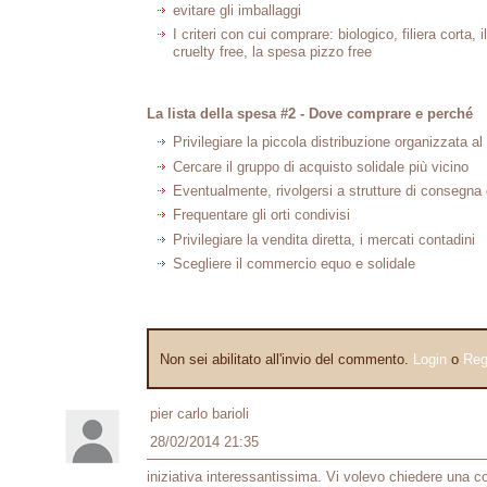
evitare gli imballaggi
I criteri con cui comprare: biologico, filiera corta, i
cruelty free, la spesa pizzo free
La lista della spesa #2 - Dove comprare e perché
Privilegiare la piccola distribuzione organizzata a
Cercare il gruppo di acquisto solidale più vicino
Eventualmente, rivolgersi a strutture di consegna d
Frequentare gli orti condivisi
Privilegiare la vendita diretta, i mercati contadini
Scegliere il commercio equo e solidale
Non sei abilitato all'invio del commento.
Login
o
Reg
pier carlo barioli
28/02/2014 21:35
iniziativa interessantissima. Vi volevo chiedere una cos