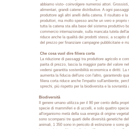
abbiamo visto- coinvolgere numerosi attori. Grossisti,
alimentari, grandi catene distributive. A ogni passaggio
produttore agli altri anelli della catena. Il risultato e 
produttori, ma molto spesso anche un vero e proprio sf
tutta la catena sta alla base del sistema produttivo ba
commercio internazionale, sulla mancata tutela dell'amb
riduce anche la qualità dei prodotti stessi, a scapit
del prezzo per finanziare campagne pubblicitarie e ma
Che cosa vuol dire filiera corta
La riduzione di passaggi tra produttore agricolo e con
parita di prezzo, lascia la maggior parte del valore n
vedersi garantita sostenibilità economica e diritti. La
aumenta la fiducia dell'uno con l'altro, garantendo qual
filiera corta riduce anche l'impatto sull'ambiente, pe
sprechi, più rispetto per la biodiversita e la sovranità
Biodiversità
Il genere umano utilizza per il 90 per cento della prop
specie di mammiferi e di uccelli, e solo quattro specie
all'organismo metà della sua energia di origine vegeta
sono scomparsi tre quarti delle diversità genetiche dell
animali, 1 350 sono in pericolo di estinzione o sono gi