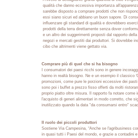
qualità che danno eccessiva importanza all'apparenz
sarebbe disposto a comprare prodotti che non rispon
essi siano sicuri ed abbiano un buon sapore. Di cons
influenzare gli standard di qualità e dovrebbero eserci
prodotti della terra direttamente senza dover conforma
e un altro dei suggerimenti proposti dal rapporto del
negozi e mercati gestiti dai produttori. Si dovrebbe ino
cibo che altrimenti viene gettato via.
Comprare più di quel che si ha bisogno
I consumatori dei paesi ricchi sono in genere incoraggi
hanno in realtà bisogno. Ne e un esempio il classico '
promozioni, come pure le porzioni eccessive dei pasti pr
sono poi i buffet a prezzo fisso offerti da molti ristor
proprio piatto oltre misura. Il rapporto fa notare com
l'acquisto di generi alimentari in modo corretto, che s
inutilizzato quando la data "da consumarsi entro" sca
Il ruolo dei piccoli produttori
Sostiene Via Campesina, “Anche se l'agribusiness contro
in quasi tutti i Paesi del mondo, e grazie a contadini 