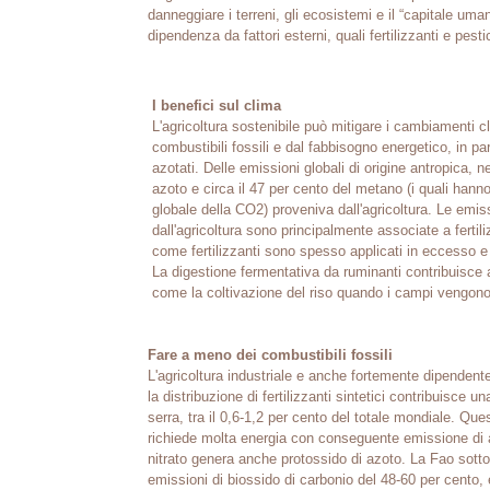
danneggiare i terreni, gli ecosistemi e il “capitale uma
dipendenza da fattori esterni, quali fertilizzanti e pesti
I benefici sul clima
L'agricoltura sostenibile può mitigare i cambiamenti c
combustibili fossili e dal fabbisogno energetico, in part
azotati. Delle emissioni globali di origine antropica, n
azoto e circa il 47 per cento del metano (i quali han
globale della CO2) proveniva dall'agricoltura. Le emis
dall'agricoltura sono principalmente associate a fertil
come fertilizzanti sono spesso applicati in eccesso e 
La digestione fermentativa da ruminanti contribuisce 
come la coltivazione del riso quando i campi vengono 
Fare a meno dei combustibili fossili
L'agricoltura industriale e anche fortemente dipendente
la distribuzione di fertilizzanti sintetici contribuisce 
serra, tra il 0,6-1,2 per cento del totale mondiale. Ques
richiede molta energia con conseguente emissione di a
nitrato genera anche protossido di azoto. La Fao sottoli
emissioni di biossido di carbonio del 48-60 per cento, 