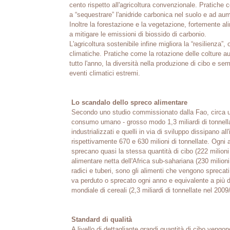
cento rispetto all'agricoltura convenzionale. Pratiche
a “sequestrare” l'anidride carbonica nel suolo e ad au
Inoltre la forestazione e la vegetazione, fortemente ali
a mitigare le emissioni di biossido di carbonio.
L'agricoltura sostenibile infine migliora la “resilienza”, 
climatiche. Pratiche come la rotazione delle colture au
tutto l'anno, la diversità nella produzione di cibo e se
eventi climatici estremi.
Lo scandalo dello spreco alimentare
Secondo uno studio commissionato dalla Fao, circa un
consumo umano - grosso modo 1,3 miliardi di tonnella
industrializzati e quelli in via di sviluppo dissipano all
rispettivamente 670 e 630 milioni di tonnellate. Ogni 
sprecano quasi la stessa quantità di cibo (222 milioni 
alimentare netta dell'Africa sub-sahariana (230 milioni
radici e tuberi, sono gli alimenti che vengono sprec
va perduto o sprecato ogni anno e equivalente a più d
mondiale di cereali (2,3 miliardi di tonnellate nel 2009
Standard di qualità
A livello di dettagliante grandi quantità di cibo veng