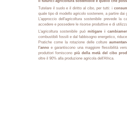
Il futuro:l'agricoltura sostenibile e quello che pos
Tutelare il suolo e il diritto al cibo, per tutti: i
consuma
quale tipo di modello agricolo sostenere, a partire dai g
L'approccio dell'agricoltura sostenibile prevede la 
accedere e possedere le risorse produttive e di utilizz
L'agricoltura sostenibile può
mitigare i cambiament
combustibili fossili e dal fabbisogno energetico, riducen
Pratiche come la rotazione delle colture
aumentano
l'anno
e garantiscono una maggiore flessibilità verso 
produttori forniscono
più della metà del cibo pro
oltre il 90% alla produzione agricola dell'Africa.