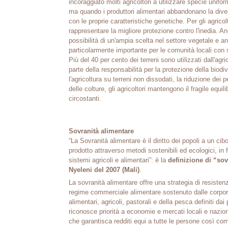
incoraggiato molti agricoltori a utilizzare specie unifo
ma quando i produttori alimentari abbandonano la dive
con le proprie caratteristiche genetiche. Per gli agricol
rappresentare la migliore protezione contro l'inedia. 
possibilità di un'ampia scelta nel settore vegetale e a
particolarmente importante per le comunità locali con
Più del 40 per cento dei terreni sono utilizzati dall'agri
parte della responsabilità per la protezione della biodi
l'agricoltura su terreni non dissodati, la riduzione dei pe
delle colture, gli agricoltori mantengono il fragile equili
circostanti.
Sovranità alimentare
“La Sovranità alimentare è il diritto dei popoli a un ci
prodotto attraverso metodi sostenibili ed ecologici, in fo
sistemi agricoli e alimentari”: è la
definizione di “so
Nyeleni del 2007 (Mali)
.
La sovranità alimentare offre una strategia di resisten
regime commerciale alimentare sostenuto dalle corpora
alimentari, agricoli, pastorali e della pesca definiti dai p
riconosce priorità a economie e mercati locali e nazi
che garantisca redditi equi a tutte le persone così come