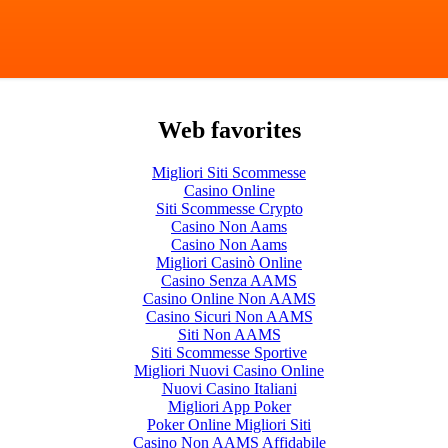
Web favorites
Migliori Siti Scommesse
Casino Online
Siti Scommesse Crypto
Casino Non Aams
Casino Non Aams
Migliori Casinò Online
Casino Senza AAMS
Casino Online Non AAMS
Casino Sicuri Non AAMS
Siti Non AAMS
Siti Scommesse Sportive
Migliori Nuovi Casino Online
Nuovi Casino Italiani
Migliori App Poker
Poker Online Migliori Siti
Casino Non AAMS Affidabile