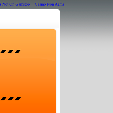
s Not On Gamstop
Casino Non Aams