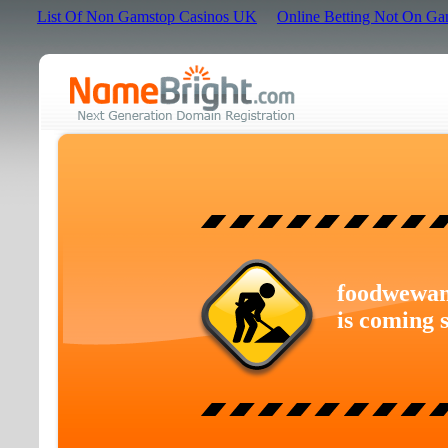
List Of Non Gamstop Casinos UK
Online Betting Not On Ga
foodwewan
is coming 