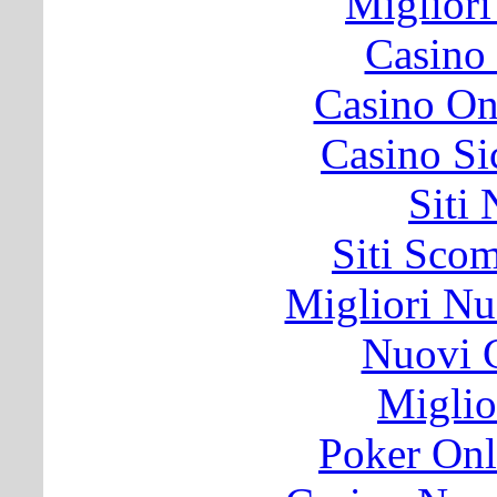
Migliori
Casino
Casino O
Casino S
Siti
Siti Sco
Migliori Nu
Nuovi C
Miglio
Poker Onli