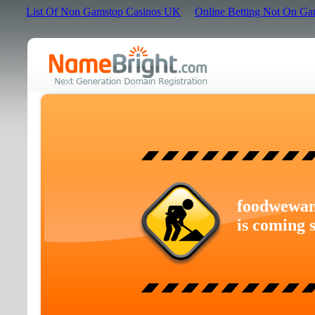
List Of Non Gamstop Casinos UK
Online Betting Not On Ga
foodwewan
is coming 