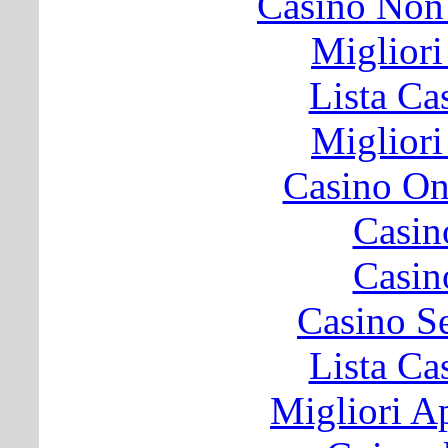
Casino Non
Migliori
Lista C
Migliori
Casino O
Casin
Casin
Casino S
Lista C
Migliori A