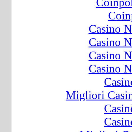
Coinpo
Coinp
Casino N
Casino N
Casino N
Casino N
Casin
Migliori Cas
Casin
Casin