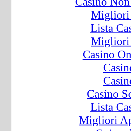
Casino Non
Migliori
Lista C
Migliori
Casino O
Casin
Casin
Casino S
Lista C
Migliori A