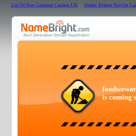
List Of Non Gamstop Casinos UK
Online Betting Not On Ga
foodwewan
is coming 