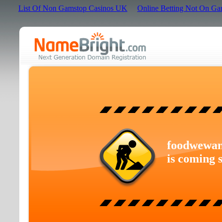
List Of Non Gamstop Casinos UK
Online Betting Not On Ga
foodwewan
is coming 