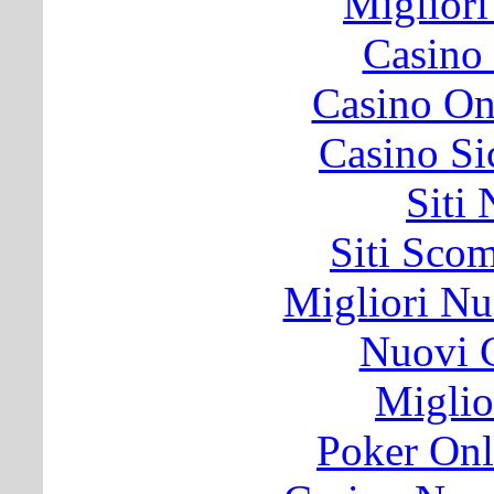
Migliori
Casino
Casino O
Casino S
Siti
Siti Sco
Migliori Nu
Nuovi C
Miglio
Poker Onli