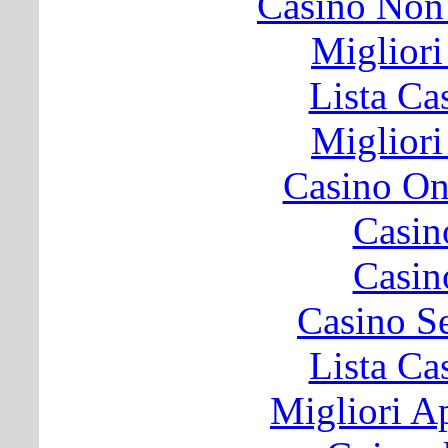
Casino Non
Migliori
Lista C
Migliori
Casino O
Casin
Casin
Casino S
Lista C
Migliori A