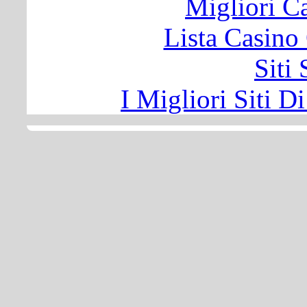
Migliori 
Lista Casin
Siti
I Migliori Siti